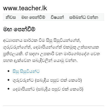
www.teacher.lk
නිවස
මඟ පෙන්වීම්
විෂයන්
සම්බන්ධ වන්න
මඟ පෙන්වීම්
අධ්‍යාපනය සාර්ථක වීම සිසු සිසුවියන්ගේත්,
ගුරුවරුන්ගේත්, දෙමාපියන්ගේත් එකමුතු උත්සාහයක
ප්‍රතිඵලයකි. ඒ සඳහා උපකාරී වන මාර්ගෝපදේශ වෙත
පහත දැක්වෙන සබැඳිවලින් යොමු වන්න.
සිසු සිසුවියන්ට
ගුරුවරුන්ට (සබැඳිය පසුව එක් කෙරේ)
දෙමාපියන්ට (සබැඳිය පසුව එක් කෙරේ)