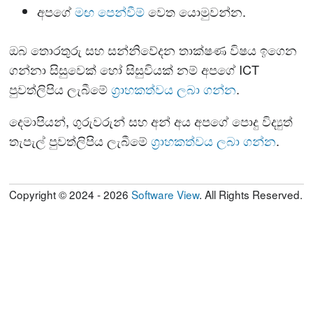
අපගේ
මඟ පෙන්වීම්
වෙත යොමුවන්න.
ඔබ තොරතුරු සහ සන්නිවේදන තාක්ෂණ විෂය ඉගෙන
ගන්නා සිසුවෙක් හෝ සිසුවියක් නම් අපගේ ICT
පුවත්ලිපිය ලැබීමේ
ග්‍රාහකත්වය ලබා ගන්න
.
දෙමාපියන්, ගුරුවරුන් සහ අන් අය අපගේ පොදු විද්‍යුත්
තැපැල් පුවත්ලිපිය ලැබීමේ
ග්‍රාහකත්වය ලබා ගන්න
.
Copyright © 2024 - 2026
Software View
. All Rights Reserved.