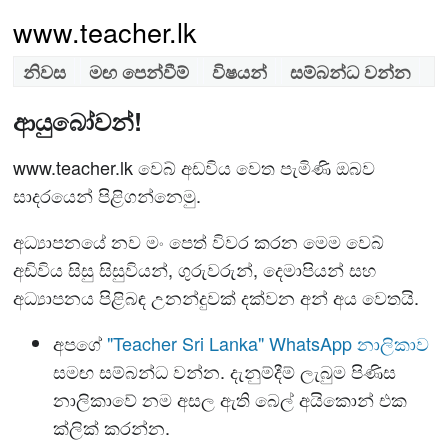
www.teacher.lk
නිවස
මඟ පෙන්වීම්
විෂයන්
සම්බන්ධ වන්න
ආයුබෝවන්!
www.teacher.lk වෙබ් අඩවිය වෙත පැමිණි ඔබව
සාදරයෙන් පිළිගන්නෙමු.
අධ්‍යාපනයේ නව මං පෙත් විවර කරන මෙම වෙබ්
අඩිවිය සිසු සිසුවියන්, ගුරුවරුන්, දෙමාපියන් සහ
අධ්‍යාපනය පිළිබඳ උනන්දුවක් දක්වන අන් අය වෙතයි.
අපගේ
"Teacher Sri Lanka" WhatsApp නාලිකාව
සමඟ සම්බන්ධ වන්න. දැනුම්දීම් ලැබුම පිණිස
නාලිකාවේ නම අසල ඇති බෙල් අයිකොන් එක
ක්ලික් කරන්න.