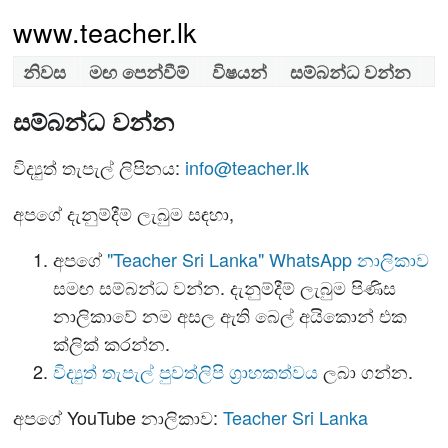
www.teacher.lk
නිවස
මඟ පෙන්වීම්
විෂයන්
සම්බන්ධ වන්න
සම්බන්ධ වන්න
විද්‍යුත් තැපැල් ලිපිනය:
info@teacher.lk
අපගේ දැනුම්දීම් ලැබුම සඳහා,
අපගේ
"Teacher Sri Lanka" WhatsApp නාලිකාව
සමඟ සම්බන්ධ වන්න. දැනුම්දීම් ලැබුම පිණිස
නාලිකාවේ නම අසල ඇති බෙල් අයිකොන් එක
ක්ලික් කරන්න.
විද්‍යුත් තැපැල් පුවත්ලිපි ග්‍රාහකත්වය
ලබා ගන්න.
අපගේ YouTube නාලිකාව:
Teacher Sri Lanka